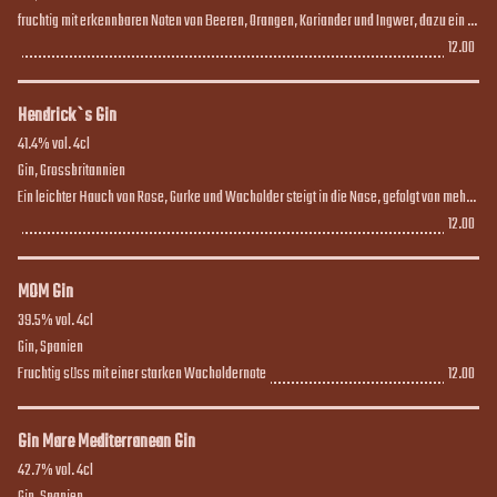
fruchtig mit erkennbaren Noten von Beeren, Orangen, Koriander und Ingwer, dazu ein 
feinherber und würzig trockener Hauch
12.00
12.00
Hendrick`s Gin
41.4% vol. 4cl

Gin, Grossbritannien

Ein leichter Hauch von Rose, Gurke und Wacholder steigt in die Nase, gefolgt von mehr 
Wacholder am Gaumen, der sich auch hier wieder mit Rosenblüten, Gurke und 
12.00
12.00
Zitrusnoten vermählt. Langer, etwas trockener Abgang
MOM Gin
39.5% vol. 4cl

Gin, Spanien

Fruchtig süss mit einer starken Wacholdernote
12.00
12.00
Gin Mare Mediterranean Gin
42.7% vol. 4cl
