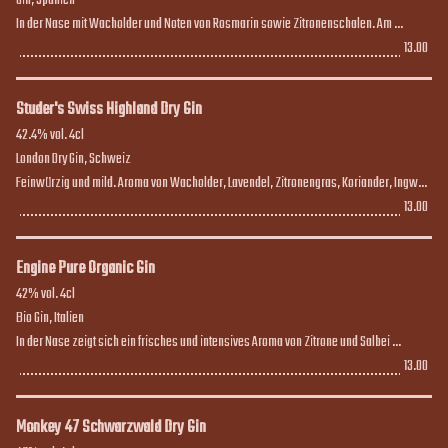
Gin, Spanien

In der Nase mit Wacholder und Noten von Rosmarin sowie Zitronenschalen. Am 
Gaumen dominiert Wacholder, dazu kommen eine leicht pfeffrige Note sowie Nuancen 
13.00
13.00
von Rosmarin und Zitrus. Langer Abgang mit einem leicht salzigen Finish
Studer's Swiss Highland Dry Gin
42.4% vol. 4cl

London Dry Gin, Schweiz

Feinwürzig und mild. Aroma von Wacholder, Lavendel, Zitronengras, Koriander, Ingwer 
und Kubebenpfeffer
13.00
13.00
Engine Pure Organic Gin
42% vol. 4cl

Bio Gin, Italien

In der Nase zeigt sich ein frisches und intensives Aroma von Zitrone und Salbei 
kombiniert mit Wachholder und einem leicht blumigen Rosenduft. Am Gaumen 
13.00
13.00
dominiert die Zitrone, die dezent bittere Salbeinote wird begleitet von einer leichten 
Süsse durch die Süssholzwurzel
Monkey 47 Schwarzwald Dry Gin