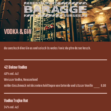
VODKA & GIN
du suechsch dine Gin us und seisch üs weles Tonic du gärn dezue hesch.
42 Below Vodka
40% vol. 4cl

Weisser Vodka, Neuseeland

milder Geschmack mit dezenten Anklängen von Getreide und süsser Vanille
8.00
8.00
Vodka Trojka Rot
24% vol. 4cl
