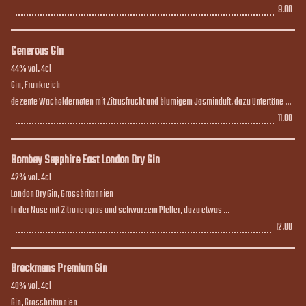
9.00
9.00
Generous Gin
44% vol. 4cl

Gin, Frankreich

dezente Wacholdernoten mit Zitrusfrucht und blumigem Jasminduft, dazu Untertöne 
von Holunder und roten Pfefferkörnern
11.00
11.00
Bombay Sapphire East London Dry Gin
42% vol. 4cl

London Dry Gin, Grossbritannien

In der Nase mit Zitronengras und schwarzem Pfeffer, dazu etwas 
Wacholdergeschmack. Am Gaumen zeigt er sich pfefferig mit etwas Zitronengras
12.00
12.00
Brockmans Premium Gin
40% vol. 4cl

Gin, Grossbritannien
