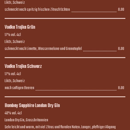
Likör, Schweiz

schmeckt nach spritzig frischen Zitrusfrüchten
8.00
8.00
Vodka Trojka Grün
17% vol. 4cl

Likör, Schweiz

schmeckt nach Limette, Wassermelone und Granatapfel
8.00
8.00
Vodka Trojka Schwarz
17% vol. 4cl

Likör, Schweiz

nach saftigen Beeren
8.00
8.00
Bombay Sapphire London Dry Gin
40% vol. 4cl

London Dry Gin, Grossbritannien

Sehr leicht und warm, mit viel Zitrus und floralen Noten. Langer, pfeffriger Abgang