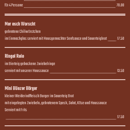
für 4 Persone
70.00
70.00
Mer esch Worscht
gebratene Chiliwürstchen

im Einmachglas serviert mit Hausgemachter Senfsauce und Sauerteigbrot
17.50
17.50
Ringel Reie
im Bierteig gebackene Zwiebelringe

serviert mit unserer Haussauce
13.50
13.50
Mini Büezer Börger
kleiner Weiderindfleisch Burger im Sauerteig Brot

mit eingelegten Zwiebeln, gebratenem Speck, Salat, Käse und Haussauce

Serviert mit Frits
17.50
17.50