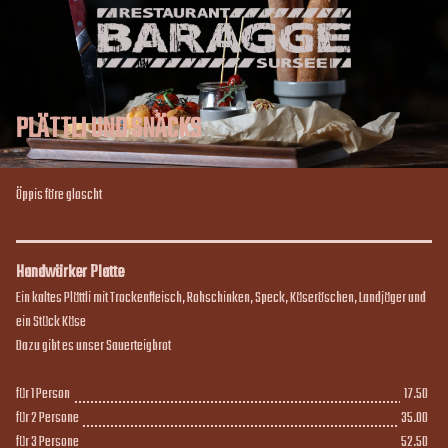
PLÄTTLI UND SNÄCKS
Öppis före gloscht 
Handwärker Platte
Ein kaltes Plättli mit Trockenfleisch, Rohschinken, Speck, Käseröschen, Landjäger und 
ein Stück Käse

Dazu gibt es unser Sauerteigbrot
für 1 Person
17.50
17.50
für 2 Persone
35.00
35.00
für 3 Persone
52.50
52.50